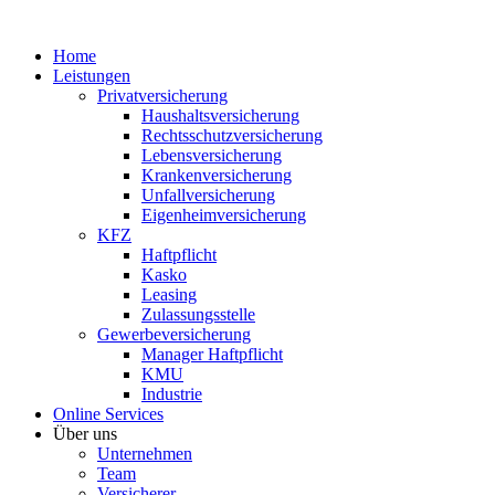
Zum
Inhalt
Home
wechseln
Leistungen
Privatversicherung
Haushaltsversicherung
Rechtsschutzversicherung
Lebensversicherung
Krankenversicherung
Unfallversicherung
Eigenheimversicherung
KFZ
Haftpflicht
Kasko
Leasing
Zulassungsstelle
Gewerbeversicherung
Manager Haftpflicht
KMU
Industrie
Online Services
Über uns
Unternehmen
Team
Versicherer